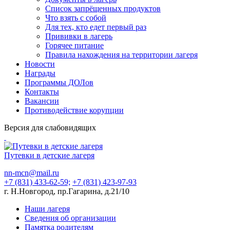
Список запрёщенных продуктов
Что взять с собой
Для тех, кто едет первый раз
Прививки в лагерь
Горячее питание
Правила нахождения на территории лагеря
Новости
Награды
Программы ДОЛов
Контакты
Вакансии
Противодействие корупции
Версия для слабовидящих
Путевки в детские лагеря
nn-mcn@mail.ru
+7 (831) 433-62-59;
+7 (831) 423-97-93
г. Н.Новгород, пр.Гагарина, д.21/10
Наши лагеря
Сведения об организации
Памятка родителям