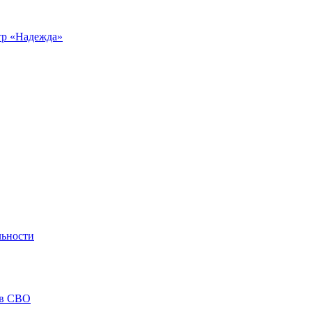
р «Надежда»
льности
ов СВО