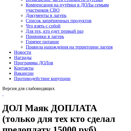
Компенсация на путёвки в ДОЛы семьям
участников СВО
Документы в лагерь
Список запрёщенных продуктов
Что взять с собой
Для тех, кто едет первый раз
Прививки в лагерь
Горячее питание
Правила нахождения на территории лагеря
Новости
Награды
Программы ДОЛов
Контакты
Вакансии
Противодействие корупции
Версия для слабовидящих
ДОЛ Маяк ДОПЛАТА
(только для тех кто сделал
предоплату 15000 руб)