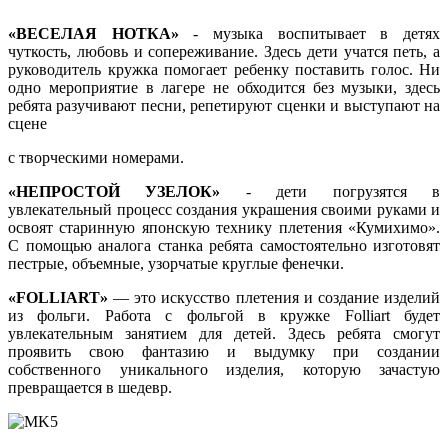
«ВЕСЕЛАЯ НОТКА»
- музыка воспитывает в детях
чуткость, любовь и сопереживание. Здесь дети учатся петь, а
руководитель кружка помогает ребенку поставить голос. Ни
одно мероприятие в лагере не обходится без музыки, здесь
ребята разучивают песни, репетируют сценки и выступают на
сцене
с творческими номерами.
«НЕПРОСТОЙ УЗЕЛОК»
- дети погрузятся в
увлекательный процесс создания украшения своими руками и
освоят старинную японскую технику плетения «Кумихимо».
С помощью аналога станка ребята самостоятельно изготовят
пестрые, объемные, узорчатые круглые фенечки.
«FOLLIART»
— это искусство плетения и создание изделий
из фольги. Работа с фольгой в кружке Folliart будет
увлекательным занятием для детей. Здесь ребята смогут
проявить свою фантазию и выдумку при создании
собственного уникального изделия, которую зачастую
превращается в шедевр.