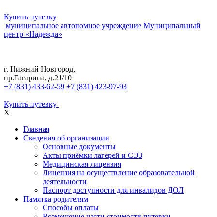
Купить путевку
муниципальное автономное учреждение
Муниципальный
центр «Надежда»
г. Нижний Новгород,
пр.Гагарина, д.21/10
+7 (831) 433-62-59
+7 (831) 423-97-93
Купить путевку
X
Главная
Сведения об организации
Основные документы
Акты приёмки лагерей и СЭЗ
Медицинская лицензия
Лицензия на осуществление образовательной
деятельности
Паспорт доступности для инвалидов ДОЛ
Памятка родителям
Способы оплаты
Возмещение части стоимости путевки