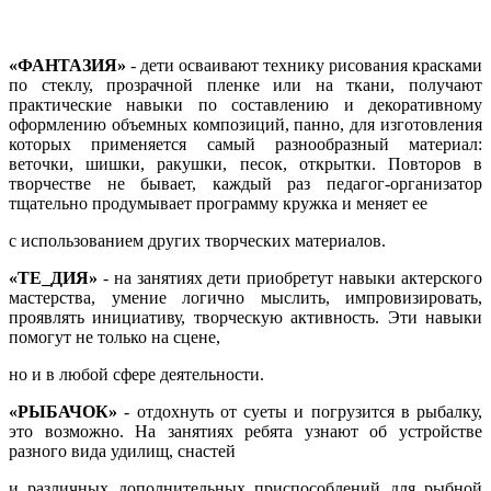
«ФАНТАЗИЯ»
- дети осваивают технику рисования красками
по стеклу, прозрачной пленке или на ткани, получают
практические навыки по составлению и декоративному
оформлению объемных композиций, панно, для изготовления
которых применяется самый разнообразный материал:
веточки, шишки, ракушки, песок, открытки. Повторов в
творчестве не бывает, каждый раз педагог-организатор
тщательно продумывает программу кружка и меняет ее
с использованием других творческих материалов.
«ТЕ_ДИЯ»
- на занятиях дети приобретут навыки актерского
мастерства, умение логично мыслить, импровизировать,
проявлять инициативу, творческую активность. Эти навыки
помогут не только на сцене,
но и в любой сфере деятельности.
«РЫБАЧОК»
- отдохнуть от суеты и погрузится в рыбалку,
это возможно. На занятиях ребята узнают об устройстве
разного вида удилищ, снастей
и различных дополнительных приспособлений для рыбной