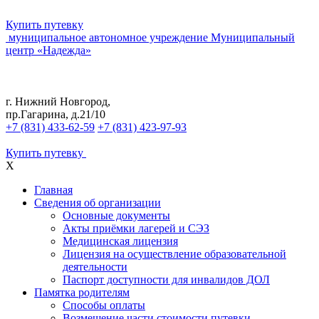
Купить путевку
муниципальное автономное учреждение
Муниципальный
центр «Надежда»
г. Нижний Новгород,
пр.Гагарина, д.21/10
+7 (831) 433-62-59
+7 (831) 423-97-93
Купить путевку
X
Главная
Сведения об организации
Основные документы
Акты приёмки лагерей и СЭЗ
Медицинская лицензия
Лицензия на осуществление образовательной
деятельности
Паспорт доступности для инвалидов ДОЛ
Памятка родителям
Способы оплаты
Возмещение части стоимости путевки