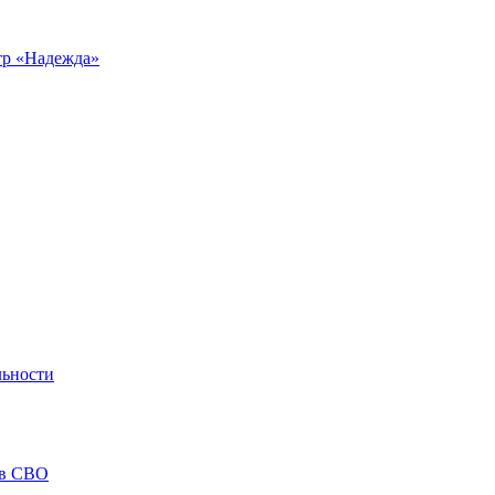
р «Надежда»
льности
ов СВО