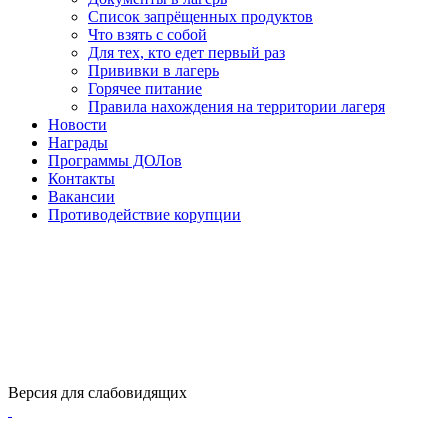
Список запрёщенных продуктов
Что взять с собой
Для тех, кто едет первый раз
Прививки в лагерь
Горячее питание
Правила нахождения на территории лагеря
Новости
Награды
Программы ДОЛов
Контакты
Вакансии
Противодействие корупции
Версия для слабовидящих