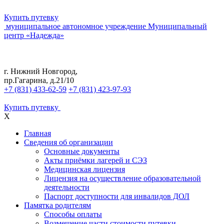
Купить путевку
муниципальное автономное учреждение
Муниципальный
центр «Надежда»
г. Нижний Новгород,
пр.Гагарина, д.21/10
+7 (831) 433-62-59
+7 (831) 423-97-93
Купить путевку
X
Главная
Сведения об организации
Основные документы
Акты приёмки лагерей и СЭЗ
Медицинская лицензия
Лицензия на осуществление образовательной
деятельности
Паспорт доступности для инвалидов ДОЛ
Памятка родителям
Способы оплаты
Возмещение части стоимости путевки