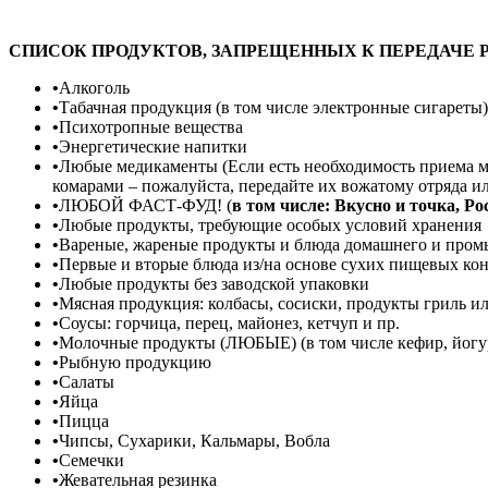
СПИСОК ПРОДУКТОВ,
ЗАПРЕЩЕННЫХ
К ПЕРЕДАЧЕ 
•
Алкоголь
•
Табачная продукция (в том числе электронные сигареты)
•
Психотропные вещества
•
Энергетические напитки
•
Любые медикаменты (Если есть необходимость приема ме
комарами – пожалуйста, передайте их вожатому отряда ил
•
ЛЮБОЙ ФАСТ-ФУД! (
в том числе: Вкусно и точка, Ро
•
Любые продукты, требующие особых условий хранения
•
Вареные, жареные продукты и блюда домашнего и про
•
Первые и вторые блюда из/на основе сухих пищевых конц
•
Любые продукты без заводской упаковки
•
Мясная продукция: колбасы, сосиски, продукты гриль и
•
Соусы: горчица, перец, майонез, кетчуп и пр.
•
Молочные продукты (ЛЮБЫЕ) (в том числе кефир, йогурт
•
Рыбную продукцию
•
Салаты
•
Яйца
•
Пицца
•
Чипсы, Сухарики, Кальмары, Вобла
•
Семечки
•
Жевательная резинка