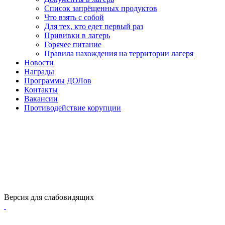
Список запрёщенных продуктов
Что взять с собой
Для тех, кто едет первый раз
Прививки в лагерь
Горячее питание
Правила нахождения на территории лагеря
Новости
Награды
Программы ДОЛов
Контакты
Вакансии
Противодействие корупции
Версия для слабовидящих