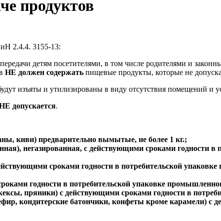
че продуктов
 2.4.4. 3155-13:
передачи детям посетителями, в том числе родителями и законн
ов
НЕ должен содержать
пищевые продукты, которые не допускае
будут изъяты и утилизированы в виду отсутствия помещений и у
НЕ допускается
.
ны, киви) предварительно вымытые, не более 1 кг.;
анная), негазированная, с действующими сроками годности 
йствующими сроками годности в потребительской упаковке п
сроками годности в потребительской упаковке промышленног
икексы, пряники) с действующими сроками годности в потре
ефир, кондитерские батончики, конфеты кроме карамели) с 