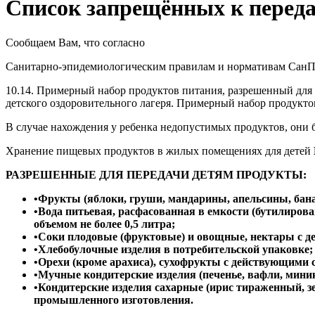
Список запрещённых к переда
Сообщаем Вам, что согласно
Санитарно-эпидемиологическим правилам и нормативам СанПиН
10.14. Примерный набор продуктов питания, разрешенный для 
детского оздоровительного лагеря. Примерный набор продукт
В случае нахождения у ребенка недопустимых продуктов, они 
Хранение пищевых продуктов в жилых помещениях для детей
РАЗРЕШЕННЫЕ ДЛЯ ПЕРЕДАЧИ ДЕТЯМ ПРОДУКТЫ:
•Фрукты (яблоки, груши, мандарины, апельсины, бана
•Вода питьевая, расфасованная в емкости (бутилиров
объемом не более 0,5 литра;
•Соки плодовые (фруктовые) и овощные, нектары с де
•Хлебобулочные изделия в потребительской упаковке;
•Орехи (кроме арахиса), сухофрукты с действующими 
•Мучные кондитерские изделия (печенье, вафли, мин
•Кондитерские изделия сахарные (ирис тираженный, з
промышленного изготовления.