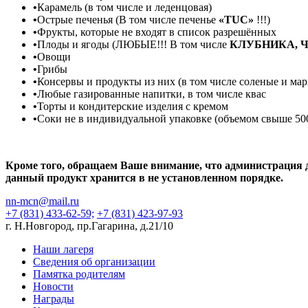
•
Карамель (в том числе и леденцовая)
•
Острые печенья (В том числе печенье
«TUС»
!!!)
•
Фрукты, которые не входят в список разрешённых
•
Плоды и ягоды (ЛЮБЫЕ!!! В том числе
КЛУБНИКА, Ч
•
Овощи
•
Грибы
•
Консервы и продукты из них (в том числе соленые и ма
•
Любые газированные напитки, в том числе квас
•
Торты и кондитерские изделия с кремом
•
Соки не в индивидуальной упаковке (объемом свыше 50
Кроме того, обращаем Ваше внимание, что администрация дет
данный продукт хранится в не установленном порядке.
nn-mcn@mail.ru
+7 (831) 433-62-59;
+7 (831) 423-97-93
г. Н.Новгород, пр.Гагарина, д.21/10
Наши лагеря
Сведения об организации
Памятка родителям
Новости
Награды