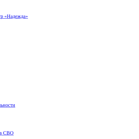
р «Надежда»
льности
ов СВО