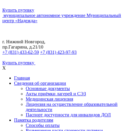
Купить путевку
муниципальное автономное учреждение
Муниципальный
центр «Надежда»
г. Нижний Новгород,
пр.Гагарина, д.21/10
+7 (831) 433-62-59
+7 (831) 423-97-93
Купить путевку
X
Главная
Сведения об организации
Основные документы
Акты приёмки лагерей и СЭЗ
Медицинская лицензия
Лицензия на осуществление образовательной
деятельности
Паспорт доступности для инвалидов ДОЛ
Памятка родителям
Способы оплаты
Возмещение части стоимости путевки